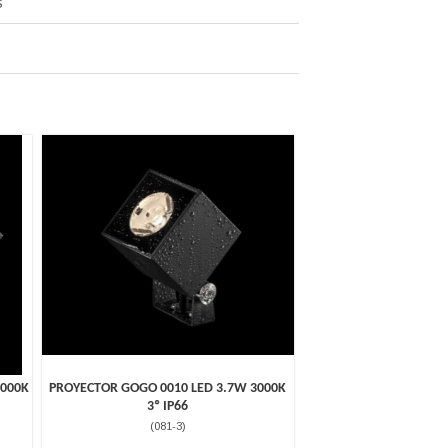
S
3000K
PROYECTOR GOGO 0010 LED 3.7W 3000K
3º IP66
(
081-3
)