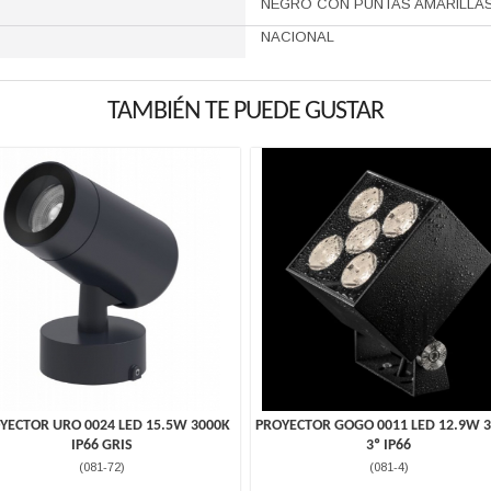
NEGRO CON PUNTAS AMARILLA
NACIONAL
TAMBIÉN TE PUEDE GUSTAR
YECTOR URO 0024 LED 15.5W 3000K
PROYECTOR GOGO 0011 LED 12.9W 
IP66 GRIS
3º IP66
(
081-72
)
(
081-4
)